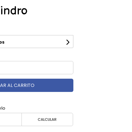
lindro
os
AR AL CARRITO
vío
CALCULAR