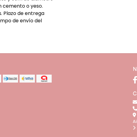
n cemento o yeso.
s. Plazo de entrega
empo de envío del
N
C
A