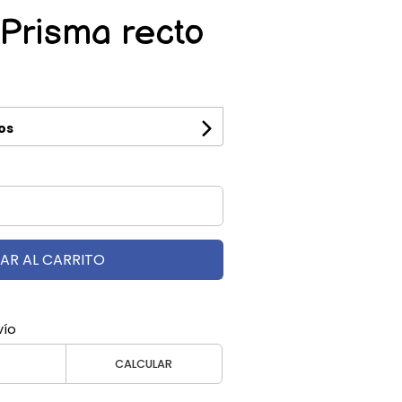
Prisma recto
os
AR AL CARRITO
vío
CALCULAR